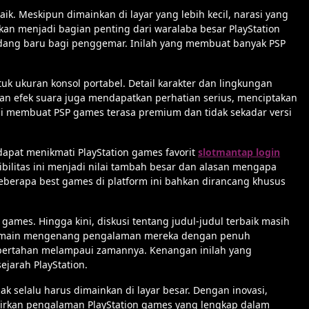
aik. Meskipun dimainkan di layar yang lebih kecil, narasi yang
hkan menjadi bagian penting dari waralaba besar PlayStation
ang baru bagi penggemar. Inilah yang membuat banyak PSP
uk ukuran konsol portabel. Detail karakter dan lingkungan
dan efek suara juga mendapatkan perhatian serius, menciptakan
 membuat PSP games terasa premium dan tidak sekadar versi
apat menikmati PlayStation games favorit
slotmantap login
sibilitas ini menjadi nilai tambah besar dan alasan mengapa
berapa best games di platform ini bahkan dirancang khusus
ames. Hingga kini, diskusi tentang judul-judul terbaik masih
 pemain mengenang pengalaman mereka dengan penuh
 bertahan melampaui zamannya. Kenangan inilah yang
jarah PlayStation.
 selalu harus dimainkan di layar besar. Dengan inovasi,
hadirkan pengalaman PlayStation games yang lengkap dalam