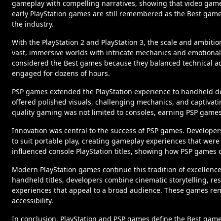
gameplay with compelling narratives, showing that video game
early PlayStation games are still remembered as the Best game
the industry.
With the PlayStation 2 and PlayStation 3, the scale and ambit
vast, immersive worlds with intricate mechanics and emotional
considered the Best games because they balanced technical a
engaged for dozens of hours.
PSP games extended the PlayStation experience to handheld devi
offered polished visuals, challenging mechanics, and captivati
quality gaming was not limited to consoles, earning PSP game
Innovation was central to the success of PSP games. Developer
to suit portable play, creating gameplay experiences that were
influenced console PlayStation titles, showing how PSP games c
Modern PlayStation games continue this tradition of excellenc
handheld titles, developers combine cinematic storytelling, r
experiences that appeal to a broad audience. These games re
accessibility.
In conclusion, PlayStation and PSP games define the Best game