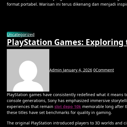
format portabel. Warisan ini terus dikenang dan menjadi ins
Uncategorized
PlayStation Games: Exploring 
Admin
January 4, 2026
0
Comment
PlayStation games have consistently redefined what it means to be among the Best games in the industry. Across multiple
console generations, Sony has emphasized immersive storytell
experiences that remain
slot depo 10k
memorable long after the
these titles have set benchmarks for quality in gaming.
The original PlayStation introduced players to 3D worlds and ci