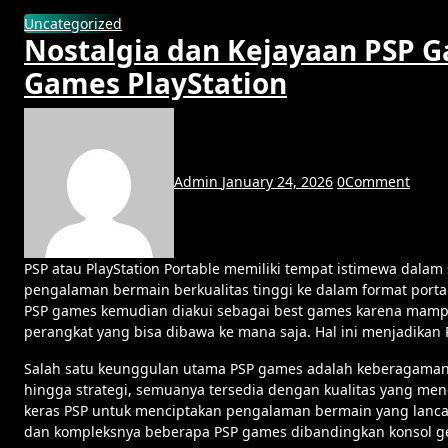
Uncategorized
Nostalgia dan Kejayaan PSP G
Games PlayStation
Admin
January 24, 2026
0
Comment
PSP atau PlayStation Portable memiliki tempat istimewa dalam sejarah PlayStation games. Konsol genggam ini membawa
pengalaman bermain berkualitas tinggi ke dalam format porta
PSP games kemudian diakui sebagai best games karena mamp
perangkat yang bisa dibawa ke mana saja. Hal ini menjadikan
Salah satu keunggulan utama PSP games adalah keberagaman g
hingga strategi, semuanya tersedia dengan kualitas yang
keras PSP untuk menciptakan pengalaman bermain yang lancar
dan kompleksnya beberapa PSP games dibandingkan konsol ge