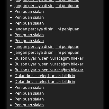
Jangan percaya di sini, ini penipuan
Penipuan sialan
Penipuan sialan
Penipuan sialan
Jangan percaya di sini, ini penipuan
Penipuan sialan
Penipuan sialan
Jangan percaya di sini, ini penipuan
Jangan percaya di sini, ini penipuan
Bu son uyarın, seni vuracağım hilekar
Bu son uyarın, seni vuracağım hilekar
Bu son uyarın, seni vuracağım hilekar
Dolandırıcı siteler, bunları bildirin
Dolandırıcı siteler, bunları bildirin
Penipuan sialan
Penipuan sialan
Penipuan sialan
Penipuan sialan